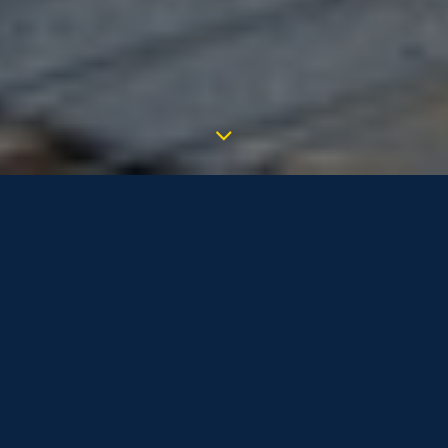
Керамічна плитка, скло,
будівельні суміші, сантехнічне та
монтажне обладнання
Будівельні матеріали
Різні будівельні матеріали такі як сантехніка,
керамічна плитка, будівельні суміші та інші