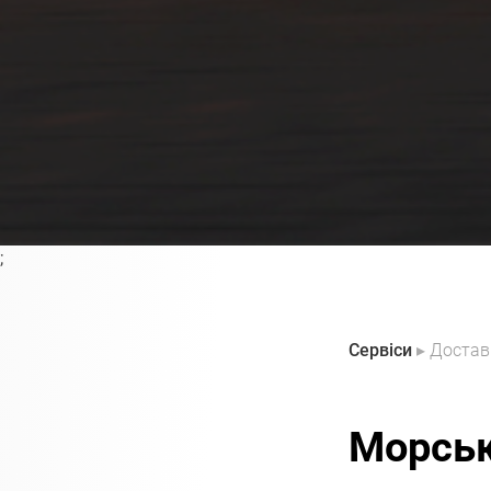
;
Сервіси
▸
Достав
Морськ