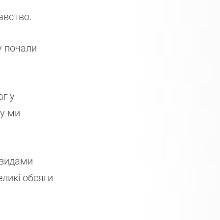
авство.
у почали
аг у
гу ми
 видами
еликі обсяги