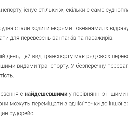
нспорту, існує стільки ж, скільки є саме суднопл
удна стали ходити морями і океанами, їх відраз
ти для перевезень вантажів та пасажирів.
ій день, цей вид транспорту має ряд своїх перев
іншими видами транспорту. У безперечну перева
тість.
везення є
найдешевшими
у порівнянні з іншими
они можуть переміщати з однієї точки до іншої в
дин судорейс.