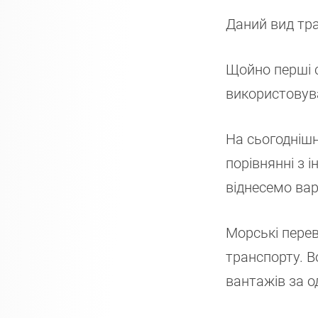
Даний вид тра
Щойно перші с
використовува
На сьогоднішн
порівнянні з 
віднесемо вар
Морські пере
транспорту. В
вантажів за о